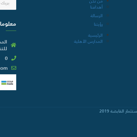
من نحن
أهدافنا
الرسالة
معلوما
رؤيتنا
الرئيسية
المم
المدارس الأهلية
للتنمية
0
com
ار القابضة 2019